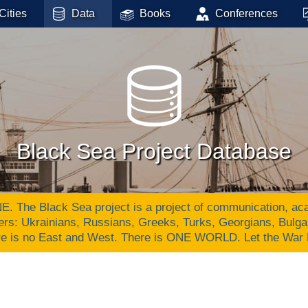
Cities
Data
Books
Conferences
Black Sea Project Database
Black Sea project is a project of communication, academ
ers: Ukrainians, Russians, Greeks, Turks, Georgians, Bulg
re is no East and West. There is ONE WORLD. Let the War