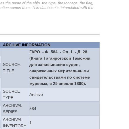
as the name of the ship, the type, the tonnage, the flag,
ormation comes from. This database is interrelated with the
ARCHIVE INFORMATION
ГАРО. - Ф. 584. - Оп. 1. - Д. 28
(Книга Таганрогской Таможни
SOURCE
для записывания судов,
TITLE
снаряженных мерительными
свидетельствами по системе
мурсома, с 25 апреля 1880).
SOURCE
Archive
TYPE
ARCHIVAL
584
SERIES
ARCHIVAL
1
INVENTORY