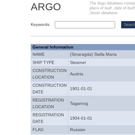
The Argo database contains
ARGO
place of built, date of bui
Jason database.
Keywords:
General Information
NAME
(Smaragda) Stella Maria
SHIP TYPE
Steamer
CONSTRUCTION
Austria
LOCATION
CONSTRUCTION
1901-01-01
DATE
REGISTRATION
Taganrog
LOCATION
REGISTRATION
1904-01-01
DATE
FLAG
Russian